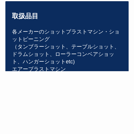
取扱品目
各メーカーのショットブラストマシン・ショ
ットピーニング
（タンブラーショット、テーブルショット、
ドラムショット、ローラーコンベアショッ
ト、ハンガーショットetc)
エアーブラストマシン
集塵機・集塵機フィルター
エンドレスゴム・耐摩耗ゴム
研掃材
（ショット・グリット・アランダム・ガラス
ビーズetc）